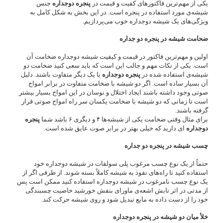
یکی از مهم‌ترین فاکتورهای کفیت و قیمت در
پنجره دوجداره
جنس
شیشه‌ی مورد استفاده در پنجره است. در این بخش به شکل کامل به
ویژگی‌های یک شیشه دوجداره خوب می‌پردازیم.
ضحامت شیشه در پنجره دو جداره
اولین و مهم‌ترین فاکتور در قیمت و کیفیت شیشه دوجداره ضخامت آن
است. یکی از نکات مهم و جالب این است که باید سعی کنید ضخامت دو
شیشه‌ی استفاده شده در
پنجره دوجداره
با یک دیگر متفاوت باشند. دلیل
آن بسیار ساده است. اگر دو شیشه با ضخامت متفاوت در برابر امواج
صوتی وجود داشته باشند ایجاد اختلال و نوسان در این امواج بسیار بیشتر
است تا زمانی که دو شیشه با ضخامت یکسان سر راه امواج صوتی قرار
گرفته باشند.
برای مثال وقتی ضخامت یکی از شیشه‌ها ۴ و دیگری ۶ باشد شما
پنجره
دوجداره
ای دارید که خیلی بهتر در برابر صوت عایق شده است.
چسب شیشه در پنجره دو جداره
حتماً از یک نوع چسب مرغوب پلی سولفات در شیشه دوجداره خود
استفاده کنید تا راه‌های نفوذ به شیشه کاملاً بسته شوند. از طرفی اگر از
یک نوع چسب نامرغوب در شیشه دوجداره استفاده کنید ممکن است پس
از مدتی در اثر تابش اشعه‌ی ماورای بنفش خورشید خاصیت چسبندگی
خود را از دست داده به مایع تبدیل شود و روی شیشه حرکت کند.
خلأ میان دو شیشه در پنجره دوجداره