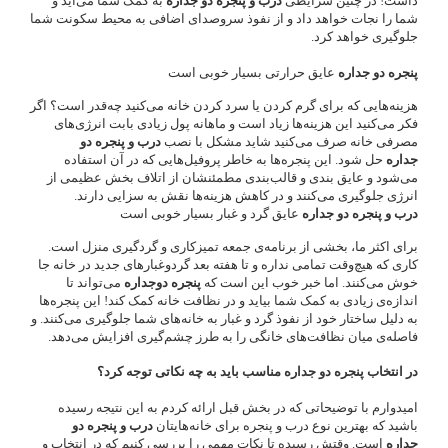
داشت! در چنین شرایطی
درب و پنجره دو جداره
به کمک شما می‌آید و
شما را نجات خواهد داد و از نفوذ سروصدای اضافی به محیط سکونت شما
جلوگیری خواهد کرد.
پنجره دو جداره
عایق حرارتی بسیار خوبی است
هزینه‌هایی که برای گرم کردن یا سرد کردن خانه می‌کنید چه‌قدر است؟ اگر
فکر می‌کنید این هزینه‌ها زیاد است و ماهانه پول زیادی بابت انرژی‌های
مصرفی خانه صرف می‌کنید شاید مشکل با نصب
درب و پنجره دو
جداره
حل شود. این پنجره‌ها به خاطر پروفیل‌هایی که در آن استفاده
می‌شود و عایق بندی و قالب‌بندی مطمئنشان از اتلاف بخش عظیمی از
انرژی جلوگیری می‌کنند و در کاهش هزینه‌ها نقش به سزایی دارند.
درب و پنجره دو جداره
عایق گرد و غبار بسیار خوبی است
برای اکثر ما، بخشی از برنامه‌ی جمعه تمیزکاری و گردگیری منزل است.
کاری که هیچ‌وقت تمامی نداره و تا هفته بعد گردوغبارهای جدید در خانه جا
خوش می‌کنند. اما خبر خوب این است که
پنجره دوجداره
می‌تواند تا
اندازه‌ی زیادی به کمک شما بیاید و در نظافت خانه کمک کند! این پنجره‌ها
به دلیل ساختار خود از نفوذ گرد و غبار به خانه‌های شما جلوگیری می‌کنند. و
فاصله‌ی میان نظافت‌های خانگی را به طرز چشم‌گیری افزایش می‌دهد.
در انتخاب پنجره دو جداره مناسب باید به چه نکاتی توجه کرد؟
امیدوارم با توضیحاتی که در بخش قبل ارائه کردم به این نتیجه رسیده
باشید که بهترین نوع درب و پنجره برای خانه‌هایتان
درب و پنجره دو
جداره
است. وقتش رسیده تا نکات مهمی را بررسی کنیم که در انتخاب و