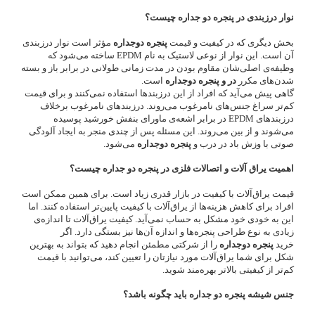
نوار درزبندی در پنجره دو جداره چیست؟
بخش دیگری که در کیفیت و قیمت
پنجره دوجداره
مؤثر است نوار درزبندی
آن است. این نوار از نوعی لاستیک به نام EPDM ساخته می‌شود که
وظیفه‌ی اصلی‌شان مقاوم بودن در مدت زمانی طولانی در برابر باز و بسته
شدن‌های مکرر‌
در و پنجره دوجداره
است.
گاهی پیش می‌آید که افراد از این درزبندها استفاده نمی‌کنند و برای قیمت
کم‌تر سراغ جنس‌های نامرغوب می‌روند. درزبندهای نامرغوب برخلاف
درزبندهای EPDM در برابر اشعه‌ی ماورای بنفش خورشید پوسیده
می‌شوند و از بین می‌روند. این مسئله پس از چندی منجر به ایجاد آلودگی
صوتی با وزش باد در درب و
پنجره دوجداره
می‌شود.
اهمیت یراق آلات و اتصالات فلزی در پنجره دو جداره چیست؟
قیمت یراق‌آلات با کیفیت در بازار قدری زیاد است. برای همین ممکن است
افراد برای کاهش هزینه‌ها از یراق‌آلات با کیفیت پایین‌تر استفاده کنند. اما
این به خودی خود مشکل به حساب نمی‌آید. کیفیت یراق‌آلات تا اندازه‌ی
زیادی به نوع طراحی پنجره‌ها و اندازه آن‌ها نیز بستگی دارد. اگر
خرید
پنجره دوجداره
را از شرکتی مطمئن انجام دهید که بتواند به بهترین
شکل برای شما یراق‌آلات مورد نیازتان را تعیین کند، می‌توانید با قیمت
کم‌تر از کیفیتی بالاتر بهره‌مند شوید.
جنس شیشه پنجره دو جداره باید چگونه باشد؟