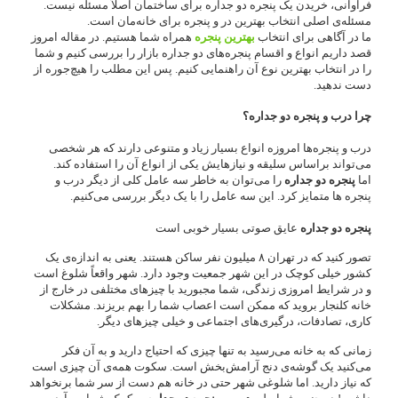
فراوانی، خریدن یک
پنجره دو جداره
برای ساختمان اصلاً مسئله نیست.
مسئله‌ی اصلی انتخاب بهترین در و پنجره برای خانه‌مان است.
ما در آگاهی برای انتخاب
بهترین پنجره
همراه شما هستیم. در مقاله امروز
قصد داریم انواع و اقسام پنجره‌های دو جداره بازار را بررسی کنیم و شما
را در انتخاب بهترین نوع آن راهنمایی کنیم. پس این مطلب را هیچ‌جوره از
دست ندهید.
چرا
درب و پنجره دو جداره
؟
درب و پنجره‌ها امروزه انواع بسیار زیاد و متنوعی دارند که هر شخصی
می‌تواند براساس سلیقه و نیازهایش یکی از انواع آن را استفاده کند.
اما
پنجره دو جداره
را می‌توان به خاطر سه عامل کلی از دیگر درب و
پنجره ها متمایز کرد. این سه عامل را با یک دیگر بررسی می‌کنیم.
پنجره دو جداره
عایق صوتی بسیار خوبی است
تصور کنید که در تهران ۸ میلیون نفر ساکن هستند. یعنی به اندازه‌ی یک
کشور خیلی کوچک در این شهر جمعیت وجود دارد. شهر واقعاً شلوغ است
و در شرایط امروزی زندگی، شما مجبورید با چیزهای مختلفی در خارج از
خانه کلنجار بروید که ممکن است اعصاب شما را بهم بریزند. مشکلات
کاری، تصادفات، درگیری‌های اجتماعی و خیلی چیزهای دیگر.
زمانی که به خانه می‌رسید به تنها چیزی که احتیاج دارید و به آن فکر
می‌کنید یک گوشه‌ی دنج آرامش‌بخش است. سکوت همه‌ی آن چیزی است
که نیاز دارید. اما شلوغی شهر حتی در خانه هم دست از سر شما برنخواهد