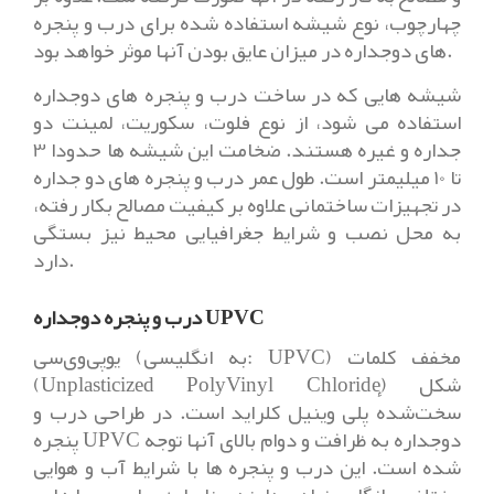
چهارچوب، نوع شیشه استفاده شده برای درب و پنجره
های دوجداره در میزان عایق بودن آنها موثر خواهد بود.
شیشه هایی که در ساخت درب و پنجره های دوجداره
استفاده می شود، از نوع فلوت، سکوریت، لمینت دو
جداره و غیره هستند. ضخامت این شیشه ها حدودا 3
تا 10 میلیمتر است. طول عمر درب و پنجره های دو جداره
در تجهیزات ساختمانی علاوه بر کیفیت مصالح بکار رفته،
به محل نصب و شرایط جغرافیایی محیط نیز بستگی
دارد.
درب و پنجره دوجداره UPVC
یوپی‌وی‌سی (به انگلیسی: UPVC) مخفف کلمات
(Unplasticized PolyVinyl Chloride) شکل
سخت‌شدهٔ پلی وینیل کلراید است. در طراحی درب و
پنجره UPVC دوجداره به ظرافت و دوام بالای آنها توجه
شده است. این درب و پنجره ها با شرایط آب و هوایی