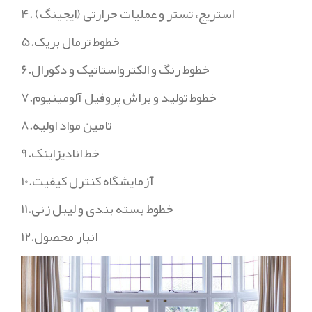
4. استریج، تستر و عملیات حرارتی (ایجینگ)
5.خطوط ترمال بریک
6.خطوط رنگ و الکترواستاتیک و دکورال
7.خطوط تولید و براش پروفیل آلومینیوم
8.تامین مواد اولیه
9.خط انادیزاینک
10.آزمایشگاه کنترل کیفیت
11.خطوط بسته بندی و لیبل زنی
12.انبار محصول