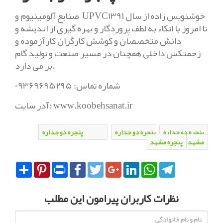
صنایع آلومینیوم و UPVCخوشنویس زاده از سال 1391
تا امروز با اتکاء به لطف پروردگار و بهره گیری از اندیشه و
دانش متخصصان و کوشش کارگران کارآزموده و
زحمتکش داخلی همچنان در مسیر صنعت و تولید گام
بر می دارد.
شماره تماس: 09369695295
آدر سایت: www.koobehsanat.ir
پنجره دو جداره
پنجره دو جداره
پنجره دو جداره UPVC
مشهد
پنجره مشهد
Share
Pinterest
Print
Facebook
Twitter
Google+
LinkedIn
WhatsApp
Telegram
نظرات کاربران پیرامون این مطلب