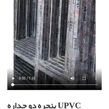
پنجره دو جداره UPVC