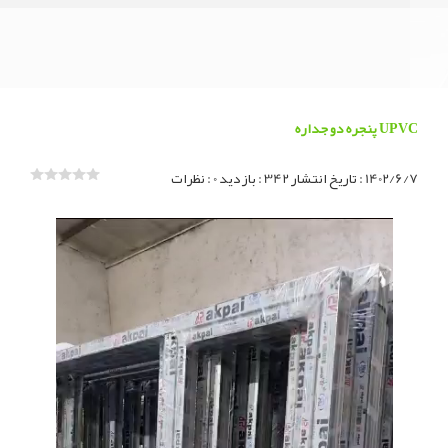
پنجره
دو
پنجره دو جداره UPVC
جداره
1402/6/7
: تاریخ انتشار
342 : بازدید
0 : نظرات
UPVC