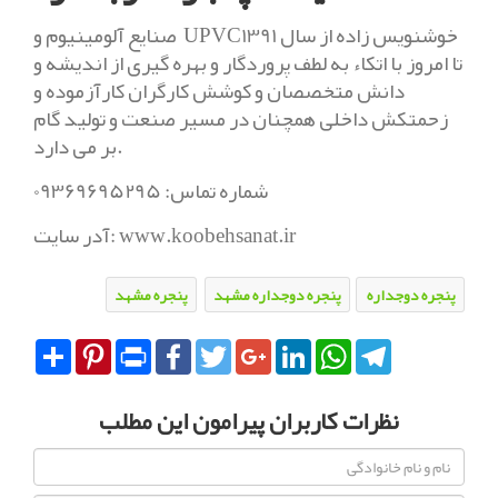
صنایع آلومینیوم و UPVCخوشنویس زاده از سال 1391
تا امروز با اتکاء به لطف پروردگار و بهره گیری از اندیشه و
دانش متخصصان و کوشش کارگران کارآزموده و
زحمتکش داخلی همچنان در مسیر صنعت و تولید گام
بر می دارد.
شماره تماس: 09369695295
آدر سایت: www.koobehsanat.ir
پنجره دوجداره
پنجره دوجداره مشهد
پنجره مشهد
Share
Pinterest
Print
Facebook
Twitter
Google+
LinkedIn
WhatsApp
Telegram
نظرات کاربران پیرامون این مطلب