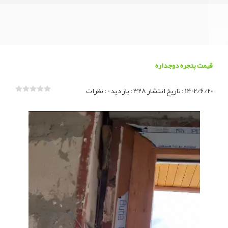
قیمت
پنجره
قیمت پنجره دوجداره
دوجداره
1402/6/20
: تاریخ انتشار
328 : بازدید
0 : نظرات