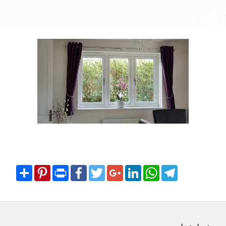
Share
Pinterest
Print
Facebook
Twitter
Google+
LinkedIn
WhatsApp
Telegram