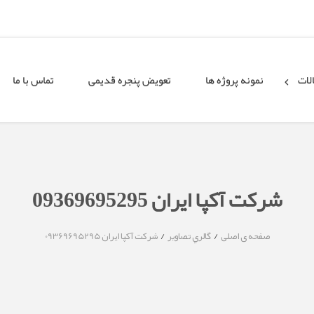
لات
نمونه پروژه ها
تعویض پنجره قدیمی
تماس با ما
شرکت آکپا ایران 09369695295
/
/
صفحه ی اصلی
گالري تصاوير
شرکت آکپا ایران 09369695295