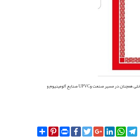
صنایع آلومینیوم و UPVCخوشنویس زاده از سال 1391 تا امروز با اتکاء به لطف پروردگار و بهره گیری از اندیشه و دانش متخصصان و کوشش کارگران کارآزموده و زحمتکش داخلی همچنان در مسیر صنعت و
Share
Pinterest
Print
Facebook
Twitter
Google+
LinkedIn
Whats
T