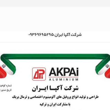
شرکت آکپا ایران 09369695295