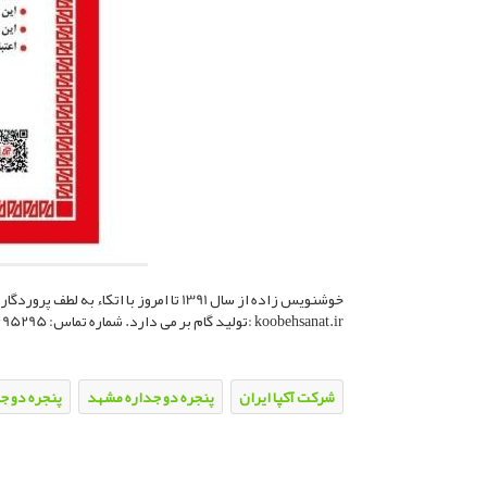
تولید گام بر می دارد. شماره تماس: 09369695295 آدرس سایت: koobehsanat.ir
شرکت آکپا ایران
پنجره دو جداره مشهد
پنجره دو ج