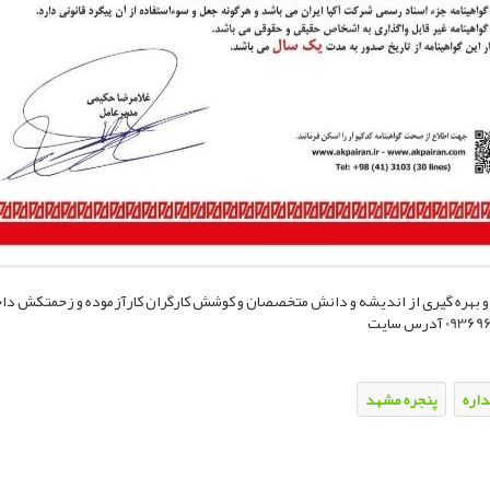
داره
پنجره مشهد
App
elegram