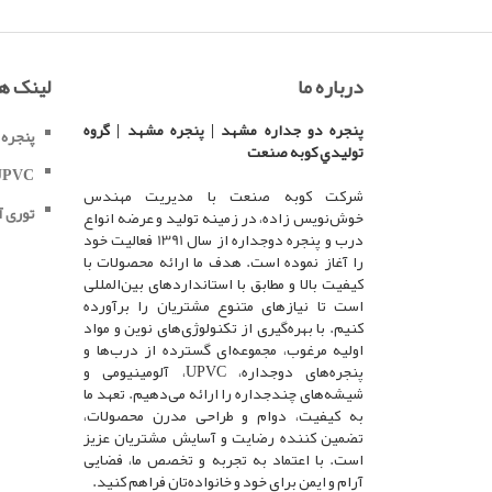
درباره ما
لینک ه
پنجره دو جداره مشهد | پنجره مشهد | گروه
پنجره 
توليدي کوبه صنعت
پنجره VC
شرکت کوبه صنعت با مدیریت مهندس
توری آ
خوش‌نویس زاده، در زمینه تولید و عرضه انواع
درب و پنجره دوجداره از سال 1391 فعالیت خود
را آغاز نموده است. هدف ما ارائه محصولات با
کیفیت بالا و مطابق با استانداردهای بین‌المللی
است تا نیازهای متنوع مشتریان را برآورده
کنیم. با بهره‌گیری از تکنولوژی‌های نوین و مواد
اولیه مرغوب، مجموعه‌ای گسترده از درب‌ها و
پنجره‌های دوجداره، UPVC، آلومینیومی و
شیشه‌های چندجداره را ارائه می‌دهیم. تعهد ما
به کیفیت، دوام و طراحی مدرن محصولات،
تضمین کننده رضایت و آسایش مشتریان عزیز
است. با اعتماد به تجربه و تخصص ما، فضایی
آرام و ایمن برای خود و خانواده‌تان فراهم کنید.